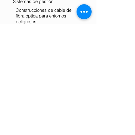
Sistemas de gestión
Construcciones de cable de
fibra óptica para entornos
peligrosos
Cables multiconductores y
coaxiales
Revestimiento con cinta de
precisión y capacidad de
sellado con calor
PTFE resistente a altas
temperaturas e incendios
Gamas aprobadas por el metro
de Londres, la red ferroviaria y
Lloyds Register
Contacto
LOAR COMPANY SAS