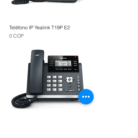
Teléfono IP Yealink T19P E2
Precio
0 COP
Teléfono IP Yealink Gama Alta
Gigabit SIP-T42G