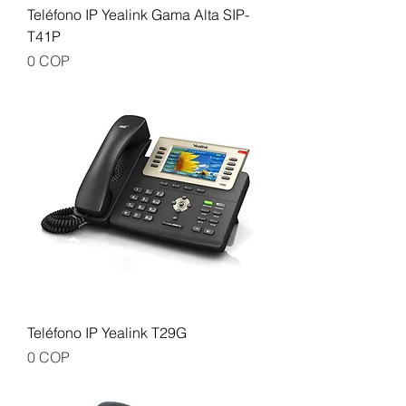
Teléfono IP Yealink Gama Alta SIP-
T41P
Precio
0 COP
Teléfono IP Yealink T29G
Precio
0 COP