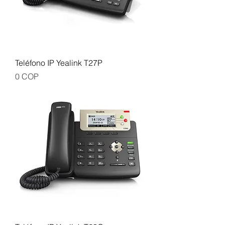
Teléfono IP Yealink T27P
Precio
0 COP