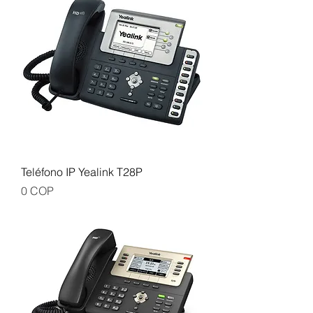
Teléfono IP Yealink T28P
Precio
0 COP