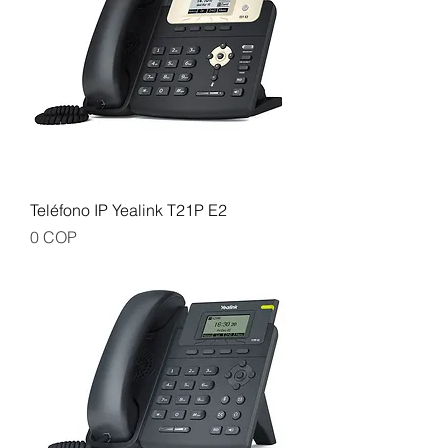
Teléfono IP Yealink T21P E2
Precio
0 COP