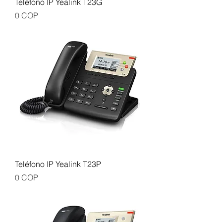
Teléfono IP Yealink T23G
Precio
0 COP
Teléfono IP Yealink T23P
Precio
0 COP